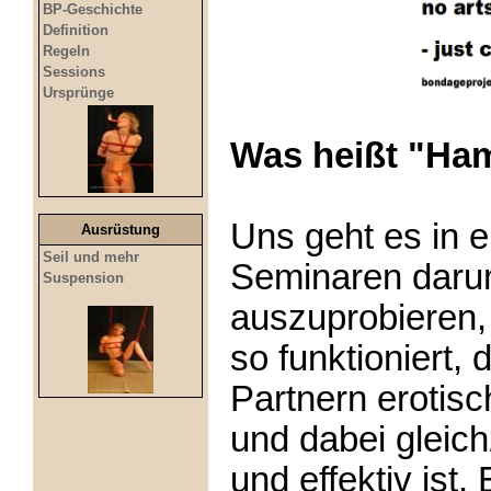
BP-Geschichte
Definition
Regeln
Sessions
Ursprünge
Was heißt "Ha
Uns geht es in er
Ausrüstung
Seil und mehr
Seminaren dar
Suspension
auszuprobieren, 
so funktioniert,
Partnern erotisc
und dabei gleichz
und effektiv ist.