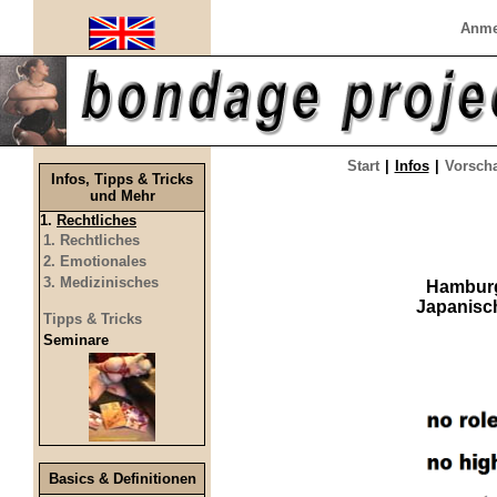
Anme
Start
|
Infos
|
Vorsch
Infos, Tipps & Tricks
und Mehr
1.
Rechtliches
1. Rechtliches
2. Emotionales
3. Medizinisches
Hamburg
Japanisc
Tipps & Tricks
Seminare
Basics & Definitionen