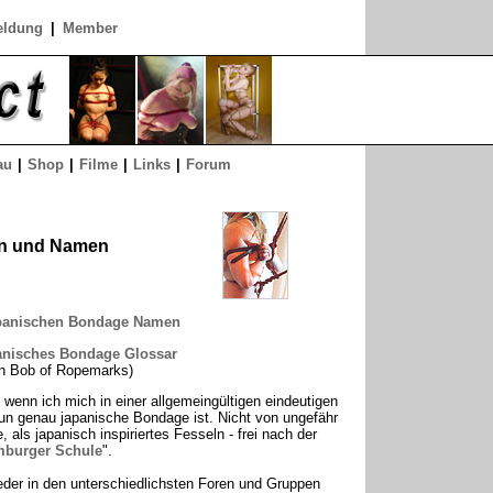
ldung
|
Member
au
|
Shop
|
Filme
|
Links
|
Forum
en und Namen
apanischen Bondage Namen
anisches Bondage Glossar
n Bob of Ropemarks)
, wenn ich mich in einer allgemeingültigen eindeutigen
un genau japanische Bondage ist. Nicht von ungefähr
als japanisch inspiriertes Fesseln - frei nach der
burger Schule
".
eder in den unterschiedlichsten Foren und Gruppen