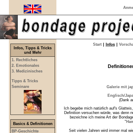
Anme
Start
|
Infos
|
Vorsch
Infos, Tipps & Tricks
und Mehr
1. Rechtliches
2. Emotionales
Definition
3. Medizinisches
Tipps & Tricks
Seminare
Galerie mit j
Englisch/Jap
(Dank a
Ich begebe mich natürlich auf's Glatteis
Definition versuchen würde, was denn n
bezeichne ich meine Art der Bondage, 
"
Ham
Basics & Definitionen
Seit vielen Jahren wird immer mal wi
BP-Geschichte