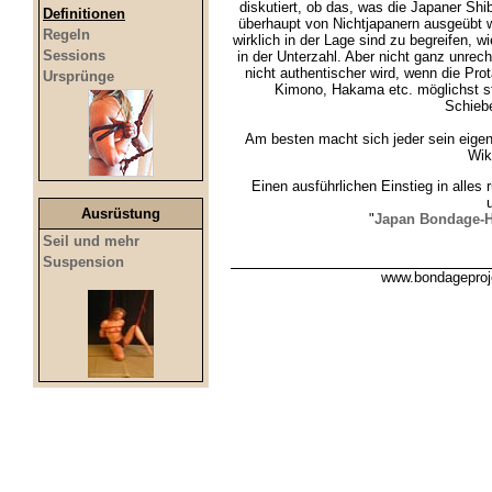
diskutiert, ob das, was die Japaner Shi
Definitionen
überhaupt von Nichtjapanern ausgeübt w
Regeln
wirklich in der Lage sind zu begreifen, 
Sessions
in der Unterzahl. Aber nicht ganz unre
nicht authentischer wird, wenn die Pr
Ursprünge
Kimono, Hakama etc. möglichst stil
Schieb
Am besten macht sich jeder sein eigen
Wik
Einen ausführlichen Einstieg in alles 
Ausrüstung
"
Japan Bondage-
Seil und mehr
Suspension
www.bondageproj