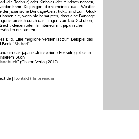
bari (die Technik) oder Kinbaku (der Mindset) nennen,
erden kann. Diejenigen, die verneinen, dass Westler
wie der japanische Bondage-Geist tickt, sind zum Glück
cht haben sie, wenn sie behaupten, dass eine Bondage
otagonisten sich durch das Tragen von Tabi-Schuhen,
echt kleiden oder ihr Interieur mit japanischen
ewänden ausstatten.
es Bild. Eine mögliche Version ist zum Beispiel das
i-Book "
Shibari
"
rund um das japanisch inspirierte Fesseln gibt es in
unserem Buch
Handbuch
" (Charon Verlag 2012)
ect.de |
Kontakt / Impressum